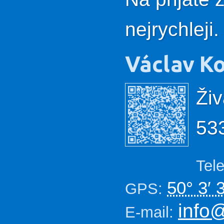
nejrychleji.
Václav
K
Živ
53
Tel
50° 3′ 
GPS:
info@
E-mail: