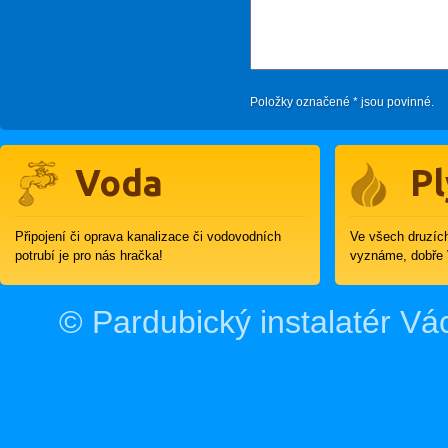
Položky označené
*
jsou povinné.
Voda
P
Připojení či oprava kanalizace či vodovodních
Ve všech druzích
potrubí je pro nás hračka!
vyznáme, dobře
©
Pardubický instalatér Vá